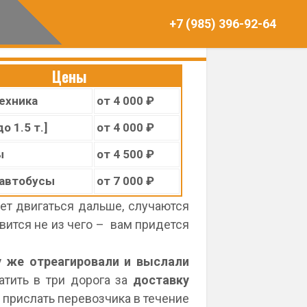
+7 (985) 396-92-64
Цены
ехника
от 4 000 ₽
о 1.5 т.]
от 4 000 ₽
ы
от 4 500 ₽
автобусы
от 7 000 ₽
ет двигаться дальше, случаются
вится не из чего – вам придется
у же отреагировали и выслали
атить в три дорога за
доставку
 прислать перевозчика в течение