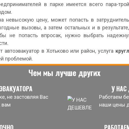
редпринимателей в парке имеется всего пара-тро
одом.
на невысокую цену, может попасть в затруднител
годные вызовы, а затем остальных и в результате,
бы не попасть впросак, нужно выбрать надежну
сти.
 автоэвакуатор в Хотьково или район, услуга
круг
ей проблемой.
Чем мы лучше других
ЭВАКУАТОРА
У НАС
е, не застовляя Вас
Работаем бе
к вам
наши цены 
ОЧНО
РАБОТАЕ