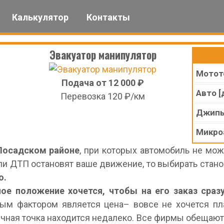
Эвакуатор Хотьково
Калькулятор
Контакты
Эвакуатор манипулятор
Мотот
Подача от 12 000 ₽
Авто [д
Перевозка 120 ₽/км
Джип
Микро
Посадском районе
, при которых автомобиль не мож
ли ДТП остановят ваше движение, то выбирать стано
о.
е положение хочется, чтобы на его заказ сраз
ым фактором является цена– вовсе не хочется пл
ечная точка находится недалеко. Все фирмы обещают