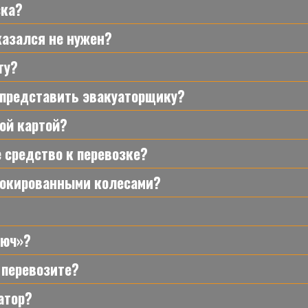
зка?
казался не нужен?
гу?
 представить эвакуаторщику?
ой картой?
 средство к перевозке?
локированными колесами?
люч»?
 перевозите?
атор?