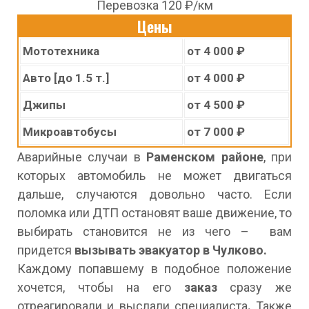
Перевозка 120 ₽/км
Цены
Мототехника
от 4 000 ₽
Авто [до 1.5 т.]
от 4 000 ₽
Джипы
от 4 500 ₽
Микроавтобусы
от 7 000 ₽
Аварийные случаи в
Раменском районе
, при
которых автомобиль не может двигаться
дальше, случаются довольно часто. Если
поломка или ДТП остановят ваше движение, то
выбирать становится не из чего – вам
придется
вызывать эвакуатор в Чулково.
Каждому попавшему в подобное положение
хочется, чтобы на его
заказ
сразу же
отреагировали и выслали специалиста
.
Также